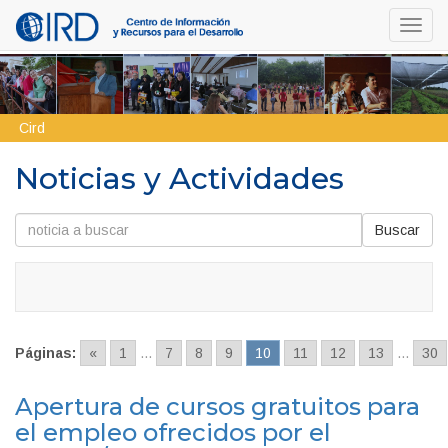
Toggl
navig
Cird
Noticias y Actividades
Buscar
Páginas:
«
1
...
7
8
9
10
11
12
13
...
30
Apertura de cursos gratuitos para
el empleo ofrecidos por el