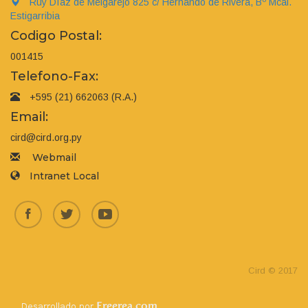
Ruy Díaz de Melgarejo 825 c/ Hernando de Rivera, Bº Mcal.
Estigarribia
Codigo Postal:
001415
Telefono-Fax:
+595 (21) 662063 (R.A.)
Email:
cird@cird.org.py
Webmail
Intranet Local
Cird © 2017