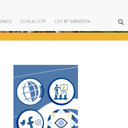
IANCE
GI ALA / CTF
LEY N° 5189/2014