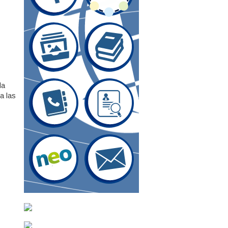
la
 a las