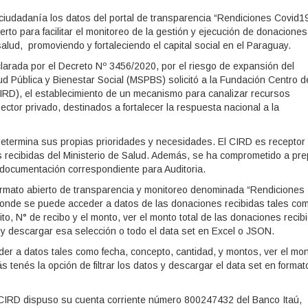
ciudadanía los datos del portal de transparencia “Rendiciones Covid1
erto para facilitar el monitoreo de la gestión y ejecución de donaciones
alud, promoviendo y fortaleciendo el capital social en el Paraguay.
clarada por el Decreto Nº 3456/2020, por el riesgo de expansión del
ud Pública y Bienestar Social (MSPBS) solicitó a la Fundación Centro d
CIRD), el establecimiento de un mecanismo para canalizar recursos
ctor privado, destinados a fortalecer la respuesta nacional a la
, determina sus propias prioridades y necesidades. El CIRD es receptor
es recibidas del Ministerio de Salud. Además, se ha comprometido a pre
a documentación correspondiente para Auditoria.
ormato abierto de transparencia y monitoreo denominada “Rendiciones
onde se puede acceder a datos de las donaciones recibidas tales co
o, N° de recibo y el monto, ver el monto total de las donaciones recib
os y descargar esa selección o todo el data set en Excel o JSON.
er a datos tales como fecha, concepto, cantidad, y montos, ver el mo
s tenés la opción de filtrar los datos y descargar el data set en format
 CIRD dispuso su cuenta corriente número 800247432 del Banco Itaú,