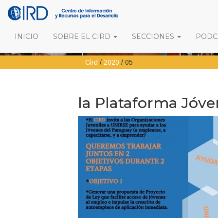
INICIO
SOBRE EL CIRD
SECCIONES
PODCA
Cird
/
2020
/
05
la Plataforma Jóve