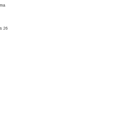
sma
es 26