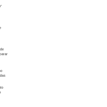
9”
e
 de
parar
mo
idas
nto
o