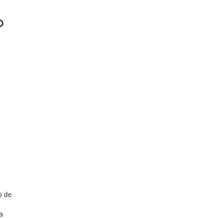
o
o de
a