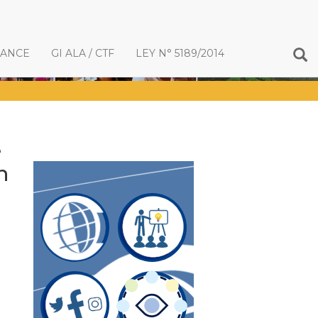
IANCE
GI ALA / CTF
LEY N° 5189/2014
e
n