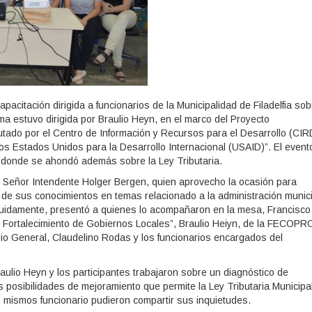
acitación dirigida a funcionarios de la Municipalidad de Filadelfia sob
a estuvo dirigida por Braulio Heyn, en el marco del Proyecto
utado por el Centro de Información y Recursos para el Desarrollo (CIR
los Estados Unidos para la Desarrollo Internacional (USAID)”. El event
l, donde se ahondó además sobre la Ley Tributaria.
 Señor Intendente Holger Bergen, quien aprovecho la ocasión para
o de sus conocimientos en temas relacionado a la administración munici
guidamente, presentó a quienes lo acompañaron en la mesa, Francisco
o Fortalecimiento de Gobiernos Locales”, Braulio Heiyn, de la FECOPR
rio General, Claudelino Rodas y los funcionarios encargados del
raulio Heyn y los participantes trabajaron sobre un diagnóstico de
as posibilidades de mejoramiento que permite la Ley Tributaria Municipal
mismos funcionario pudieron compartir sus inquietudes.