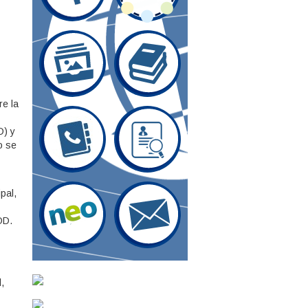
re la
D) y
o se
pal,
OD.
,