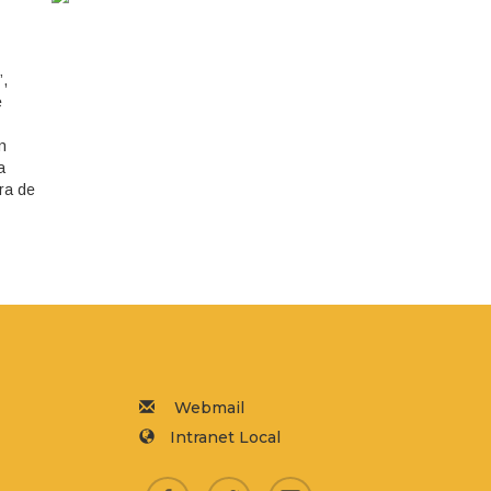
”,
e
n
a
ra de
Webmail
Intranet Local