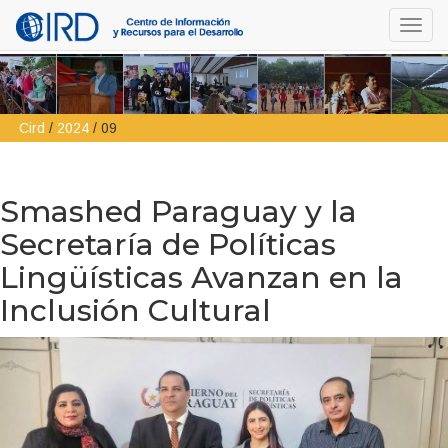
Toggl
navig
Cird
/
2024
/
09
Smashed Paraguay y la
Secretaría de Políticas
Lingüísticas Avanzan en la
Inclusión Cultural