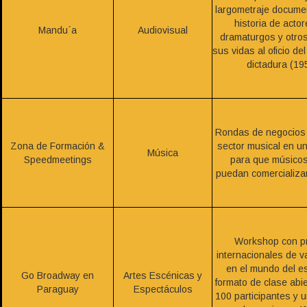
largometraje documen
historia de actor
Mandu´a
Audiovisual
dramaturgos y otro
sus vidas al oficio del
dictadura (19
Rondas de negocios 
Zona de Formación &
sector musical en un
Música
Speedmeetings
para que músico
puedan comercializa
Workshop con pr
internacionales de v
en el mundo del e
Go Broadway en
Artes Escénicas y
formato de clase abi
Paraguay
Espectáculos
100 participantes y un