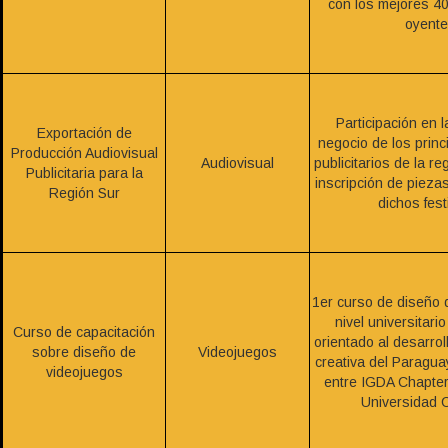
con los mejores 4
oyente
Participación en 
Exportación de
negocio de los princ
Producción Audiovisual
Audiovisual
publicitarios de la re
Publicitaria para la
inscripción de piezas
Región Sur
dichos fest
1er curso de diseño 
nivel universitar
Curso de capacitación
orientado al desarroll
sobre diseño de
Videojuegos
creativa del Paragua
videojuegos
entre IGDA Chapter 
Universidad 