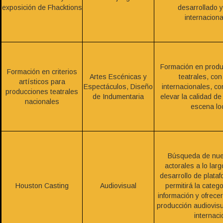
exposición de Fhacktions
desarrollado 
internacion
Formación en produ
Formación en criterios
Artes Escénicas y
teatrales, co
artísticos para
Espectáculos, Diseño
internacionales, con
producciones teatrales
de Indumentaria
elevar la calidad d
nacionales
escena lo
Búsqueda de nue
actorales a lo larg
desarrollo de plataf
Houston Casting
Audiovisual
permitirá la catego
información y ofrece
producción audiovisua
internaci