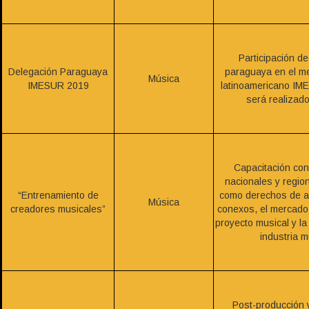
Participación d
Delegación Paraguaya
paraguaya en el m
Música
IMESUR 2019
latinoamericano IM
será realizado
Capacitación co
nacionales y regio
“Entrenamiento de
como derechos de a
Música
creadores musicales”
conexos, el mercado 
proyecto musical y la
industria m
Post-producción 