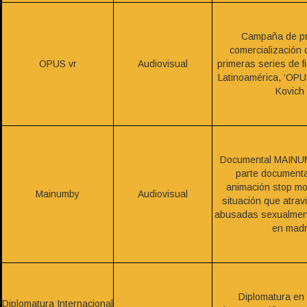
Campaña de pr
comercialización 
OPUS vr
Audiovisual
primeras series de f
Latinoamérica, ‘OPU
Kovich 
Documental MAINUM
parte documenta
animación stop mo
Mainumby
Audiovisual
situación que atrav
abusadas sexualment
en madr
Diplomatura en 
Diplomatura Internacional