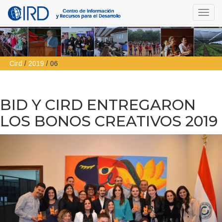
Toggl
navig
Cird
/
2019
/
06
BID Y CIRD ENTREGARON
LOS BONOS CREATIVOS 2019