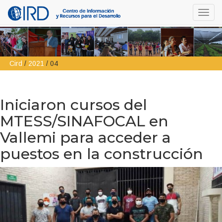
Toggl
navig
Cird
/
2021
/
04
Iniciaron cursos del
MTESS/SINAFOCAL en
Vallemi para acceder a
puestos en la construcción