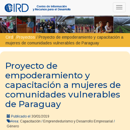
Toggl
navig
Cird
/
Proyectos
/
Proyecto de empoderamiento y capacitación a
mujeres de comunidades vulnerables de Paraguay
Proyecto de
empoderamiento y
capacitación a mujeres de
comunidades vulnerables
de Paraguay
Publicado el
30/01/2019
Area:
Capacitación
/
Emprendedurismo y Desarrollo Empresarial
/
Género