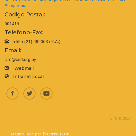
Estigarribia
Codigo Postal:
001415
Telefono-Fax:
+595 (21) 662063 (R.A.)
Email:
cird@cird.org.py
Webmail
Intranet Local
Cird © 2017