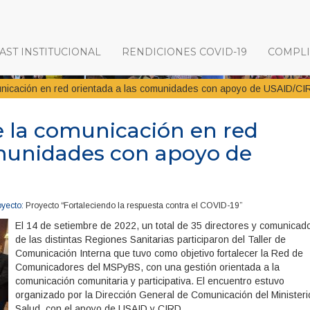
ST INSTITUCIONAL
RENDICIONES COVID-19
COMPL
icación en red orientada a las comunidades con apoyo de USAID/CI
la comunicación en red
omunidades con apoyo de
yecto:
Proyecto “Fortaleciendo la respuesta contra el COVID-19”
El 14 de setiembre de 2022, un total de 35 directores y comunicad
de las distintas Regiones Sanitarias participaron del Taller de
Comunicación Interna que tuvo como objetivo fortalecer la Red de
Comunicadores del MSPyBS, con una gestión orientada a la
comunicación comunitaria y participativa. El encuentro estuvo
organizado por la Dirección General de Comunicación del Ministeri
Salud, con el apoyo de USAID y CIRD.