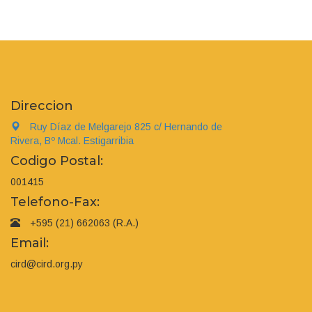
Direccion
Ruy Díaz de Melgarejo 825 c/ Hernando de
Rivera, Bº Mcal. Estigarribia
Codigo Postal:
001415
Telefono-Fax:
+595 (21) 662063 (R.A.)
Email:
cird@cird.org.py