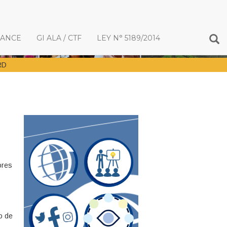
IANCE
GI ALA / CTF
LEY N° 5189/2014
RD
ores
o de