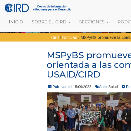
INICIO
SOBRE EL CIRD
SECCIONES
PODCA
Cird
/
Noticias
/
MSPyBS promueve la comun
MSPyBS promueve 
orientada a las c
USAID/CIRD
Publicado el
15/09/2022
Area:
Salud
Pro