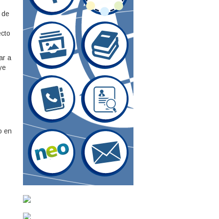
a de
ecto
ar a
ye
o en