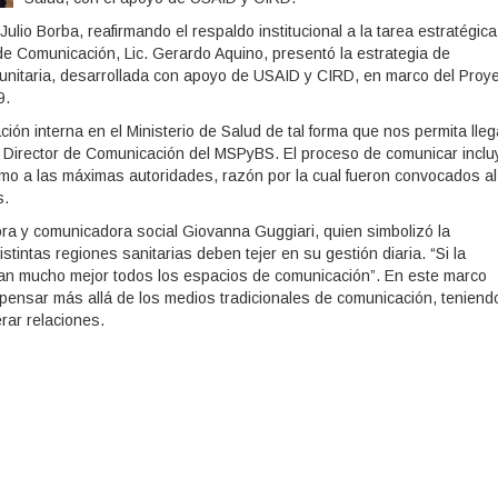
. Julio Borba, reafirmando el respaldo institucional a la tarea estratégic
 de Comunicación, Lic. Gerardo Aquino, presentó la estrategia de
unitaria, desarrollada con apoyo de USAID y CIRD, en marco del Proy
9.
ón interna en el Ministerio de Salud de tal forma que nos permita lleg
Director de Comunicación del MSPyBS. El proceso de comunicar inclu
omo a las máximas autoridades, razón por la cual fueron convocados al
s.
ultora y comunicadora social Giovanna Guggiari, quien simbolizó la
tintas regiones sanitarias deben tejer en su gestión diaria. “Si la
han mucho mejor todos los espacios de comunicación”. En este marco
 pensar más allá de los medios tradicionales de comunicación, teniend
rar relaciones.