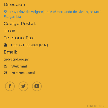
Direccion
Ruy Díaz de Melgarejo 825 c/ Hernando de Rivera, Bº Mcal.
Estigarribia
Codigo Postal:
001415
Telefono-Fax:
+595 (21) 662063 (R.A.)
Email:
cird@cird.org.py
Webmail
Intranet Local
Cird © 2017