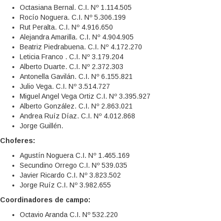
Octasiana Bernal. C.I. Nº 1.114.505
Rocío Noguera. C.I. Nº 5.306.199
Rut Peralta. C.I. Nº 4.916.650
Alejandra Amarilla. C.I. Nº 4.904.905
Beatriz Piedrabuena. C.I. Nº 4.172.270
Leticia Franco . C.I. Nº 3.179.204
Alberto Duarte. C.I. Nº 2.372.303
Antonella Gavilán. C.I. Nº 6.155.821
Julio Vega. C.I. Nº 3.514.727
Miguel Angel Vega Ortiz C.I. Nº 3.395.927
Alberto González. C.I. Nº 2.863.021
Andrea Ruíz Díaz. C.I. Nº 4.012.868
Jorge Guillén.
Choferes:
Agustín Noguera C.I. Nº 1.465.169
Secundino Orrego C.I. Nº 539.035
Javier Ricardo C.I. Nº 3.823.502
Jorge Ruíz C.I. Nº 3.982.655
Coordinadores de campo:
Octavio Aranda C.I. Nº 532.220