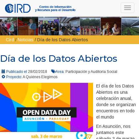
Toggl
navig
Cird
/
Noticias
/
Día de los Datos Abiertos
Día de los Datos Abiertos
Publicado el
28/02/2018
Area:
Participación y Auditoría Social
Proyecto:
A Quiénes Elegimos
El día de los Datos
Abiertos es una
celebración anual,
donde se organizan
encuentros en todo
el mundo
En Asunción, nos
juntamos este
sábado 3 de marzo,