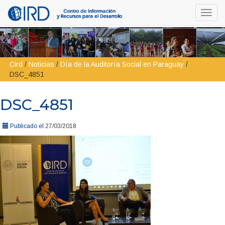
Toggl
navig
Cird
/
Noticias
/
Día de la Auditoría Social en Paraguay
/
DSC_4851
DSC_4851
Publicado el
27/03/2018