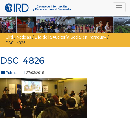
Toggl
navig
Cird
/
Noticias
/
Día de la Auditoría Social en Paraguay
/
DSC_4826
DSC_4826
Publicado el
27/03/2018