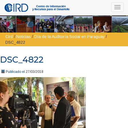
Toggl
navig
Cird
/
Noticias
/
Día de la Auditoría Social en Paraguay
/
DSC_4822
DSC_4822
Publicado el
27/03/2018