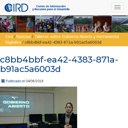
Toggl
navig
Cird
/
Noticias
/
Talleres sobre Gobierno Abierto y Herramienta
Digitales
/
c8bb4bbf-ea42-4383-871a-b91ac5a6003d
c8bb4bbf-ea42-4383-871a-
b91ac5a6003d
Publicado el
04/06/2018