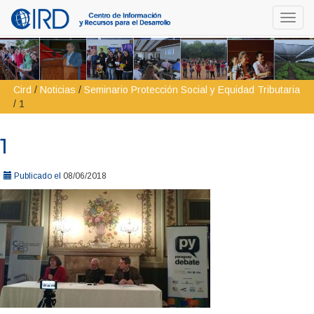
Toggl
navig
Cird
/
Noticias
/
Seminario Protección Social y Equidad Tributaria
/
1
1
Publicado el
08/06/2018