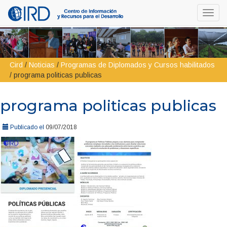
Toggl
navig
Cird
/
Noticias
/
Programas de Diplomados y Cursos habilitados
/
programa politicas publicas
programa politicas publicas
Publicado el
09/07/2018