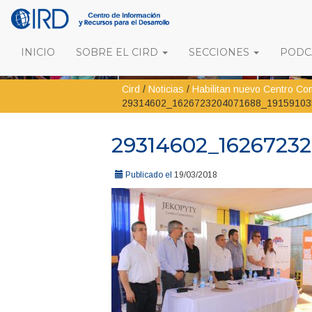
INICIO
SOBRE EL CIRD
SECCIONES
PODCA
Cird
/
Noticias
/
Habilitan nuevo Centro Com
29314602_1626723204071688_19159103
29314602_1626723
Publicado el
19/03/2018