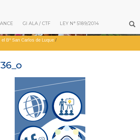
IANCE
GI ALA / CTF
LEY N° 5189/2014
n el Bº San Carlos de Luque
/
736_o