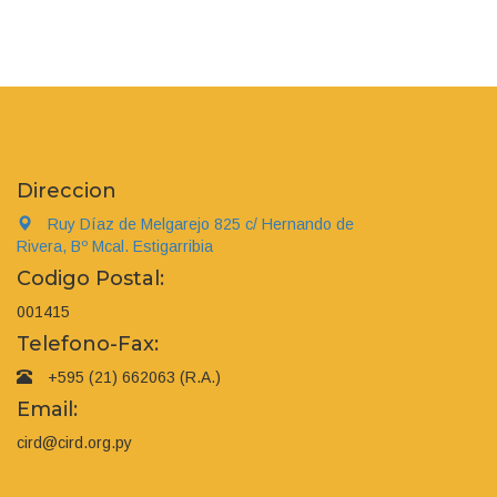
Direccion
Ruy Díaz de Melgarejo 825 c/ Hernando de
Rivera, Bº Mcal. Estigarribia
Codigo Postal:
001415
Telefono-Fax:
+595 (21) 662063 (R.A.)
Email:
cird@cird.org.py