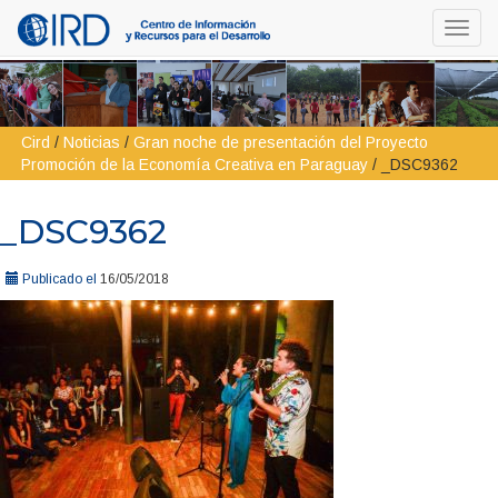
Toggl
navig
Cird
/
Noticias
/
Gran noche de presentación del Proyecto
Promoción de la Economía Creativa en Paraguay
/
_DSC9362
_DSC9362
Publicado el
16/05/2018