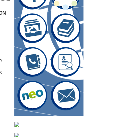
ON
n
y: