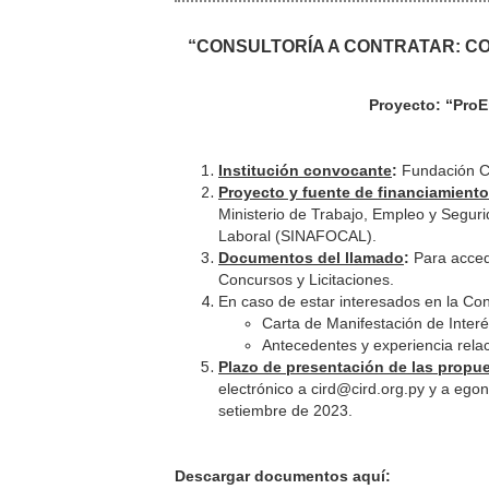
“CONSULTORÍA A CONTRATAR: C
Proyecto: “Pro
Institución convocante
:
Fundación C
Proyecto y fuente de financiamiento
Ministerio de Trabajo, Empleo y Segur
Laboral (SINAFOCAL).
Documentos del llamado
:
Para accede
Concursos y Licitaciones.
En caso de estar interesados en la Co
Carta de Manifestación de Inter
Antecedentes y experiencia relac
Plazo de presentación de las propu
electrónico a cird@cird.org.py y a ego
setiembre de 2023.
Descargar documentos aquí: