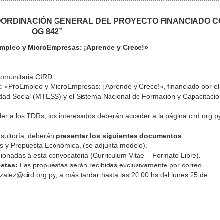
OORDINACIÓN GENERAL DEL PROYECTO FINANCIADO C
OG 842
”
Empleo y MicroEmpresas: ¡Aprende y Crece!»
omunitaria CIRD.
:
«ProEmpleo y MicroEmpresas: ¡Aprende y Crece!», financiado por el
idad Social (MTESS) y el Sistema Nacional de Formación y Capacitació
r a los TDRs, los interesados deberán acceder a la página cird.org.p
nsultoría, deberán
presentar los siguientes documentos
:
és y Propuesta Económica, (se adjunta modelo).
ionadas a esta convocatoria (Curriculum Vitae – Formato Libre).
estas
:
Las propuestas serán recibidas exclusivamente por correo
nzalez@cird.org.py, a más tardar hasta las 20:00 hs del lunes 25 de