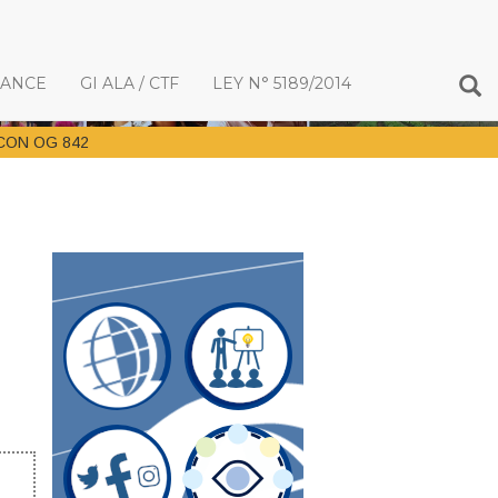
IANCE
GI ALA / CTF
LEY N° 5189/2014
CON OG 842