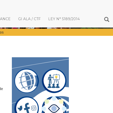
IANCE
GI ALA / CTF
LEY N° 5189/2014
dos
de