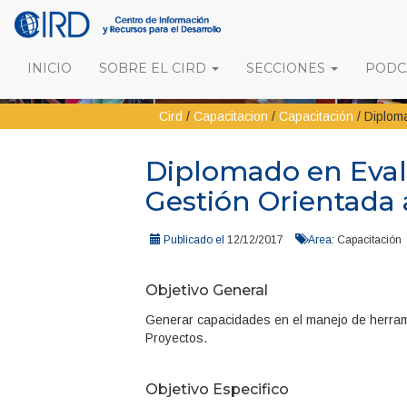
INICIO
SOBRE EL CIRD
SECCIONES
PODCA
Cird
/
Capacitacion
/
Capacitación
/
Diplom
Diplomado en Eva
Gestión Orientada 
Publicado el
12/12/2017
Area:
Capacitación
Objetivo General
Generar capacidades en el manejo de herrami
Proyectos.
Objetivo Especifico