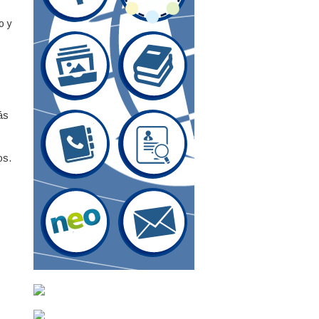
o y
ás
os.