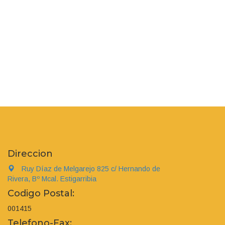
Direccion
Ruy Díaz de Melgarejo 825 c/ Hernando de
Rivera, Bº Mcal. Estigarribia
Codigo Postal:
001415
Telefono-Fax: