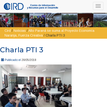
Toggl
navig
Cird
/
Noticias
/
Alto Paraná se suma al Proyecto Economía
Naranja, Fuerza Creativa
/
Charla PTI 3
Charla PTI 3
Publicado el
28/05/2018