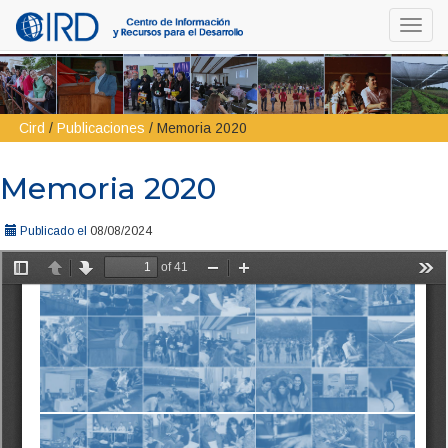
Toggl
navig
Cird
/
Publicaciones
/
Memoria 2020
Memoria 2020
Publicado el
08/08/2024