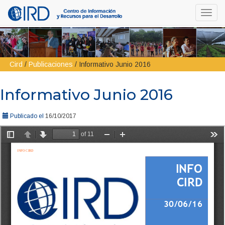
Toggl
navig
Cird
/
Publicaciones
/
Informativo Junio 2016
Informativo Junio 2016
Publicado el
16/10/2017