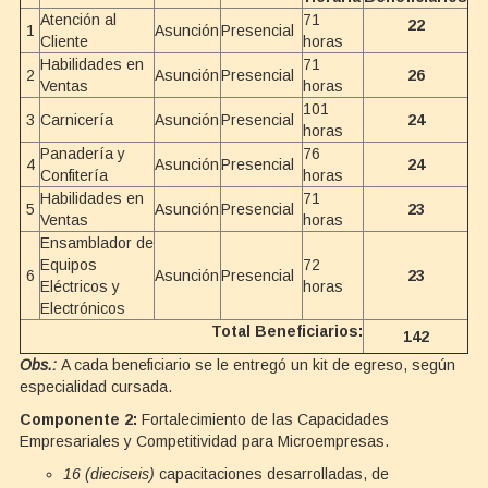
Atención al
71
22
1
Asunción
Presencial
Cliente
horas
Habilidades en
71
2
Asunción
Presencial
26
Ventas
horas
101
3
Carnicería
Asunción
Presencial
24
horas
Panadería y
76
4
Asunción
Presencial
24
Confitería
horas
Habilidades en
71
5
Asunción
Presencial
23
Ventas
horas
Ensamblador de
Equipos
72
6
Asunción
Presencial
23
Eléctricos y
horas
Electrónicos
Total Beneficiarios:
142
Obs.:
A cada beneficiario se le entregó un kit de egreso, según
especialidad cursada.
Componente 2:
Fortalecimiento de las Capacidades
Empresariales y Competitividad para Microempresas.
16 (dieciseis)
capacitaciones desarrolladas, de