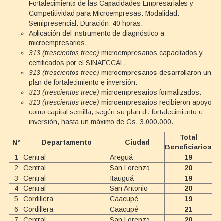
Fortalecimiento de las Capacidades Empresariales y
Competitividad para Microempresas. Modalidad:
Semipresencial. Duración: 40 horas.
Aplicación del instrumento de diagnóstico a
microempresarios.
313 (trescientos trece)
microempresarios capacitados y
certificados por el SINAFOCAL.
313 (trescientos trece)
microempresarios desarrollaron un
plan de fortalecimiento e inversión.
313 (trescientos trece)
microempresarios formalizados.
313 (trescientos trece)
microempresarios recibieron apoyo
como capital semilla, según su plan de fortalecimiento e
inversión, hasta un máximo de Gs. 3.000.000.
Total
N°
Departamento
Ciudad
Beneficiarios
1
Central
Areguá
19
2
Central
San Lorenzo
20
3
Central
Itauguá
19
4
Central
San Antonio
20
5
Cordillera
Caacupé
19
6
Cordillera
Caacupé
21
7
Central
San Lorenzo
20