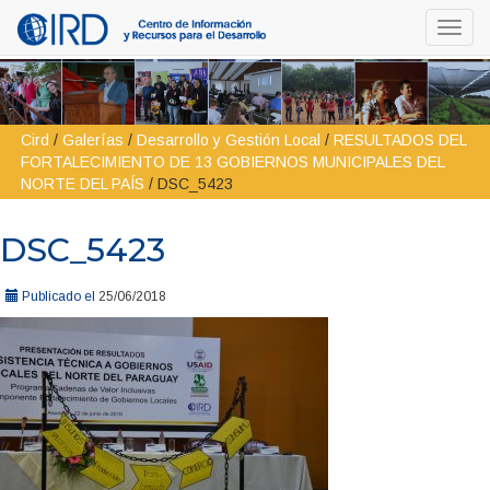
Toggl
navig
Cird
/
Galerías
/
Desarrollo y Gestión Local
/
RESULTADOS DEL
FORTALECIMIENTO DE 13 GOBIERNOS MUNICIPALES DEL
NORTE DEL PAÍS
/
DSC_5423
DSC_5423
Publicado el
25/06/2018