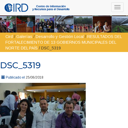
Toggl
navig
Cird
/
Galerías
/
Desarrollo y Gestión Local
/
RESULTADOS DEL
FORTALECIMIENTO DE 13 GOBIERNOS MUNICIPALES DEL
NORTE DEL PAÍS
/
DSC_5319
DSC_5319
Publicado el
25/06/2018