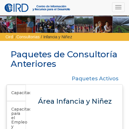
Toggl
navig
Cird
/
Consultorias
/
Infancia y Niñez
Paquetes de Consultoría
Anteriores
Paquetes Activos
Capacitación
Área Infancia y Niñez
Capacitación
para
el
Empleo
y