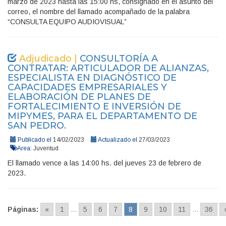
marzo de 2023 hasta las 15:00 hs, consignado en el asunto del
correo, el nombre del llamado acompañado de la palabra
“CONSULTA EQUIPO AUDIOVISUAL”
Adjudicado |
CONSULTORÍA A
CONTRATAR: ARTICULADOR DE ALIANZAS,
ESPECIALISTA EN DIAGNÓSTICO DE
CAPACIDADES EMPRESARIALES Y
ELABORACIÓN DE PLANES DE
FORTALECIMIENTO E INVERSIÓN DE
MIPYMES, PARA EL DEPARTAMENTO DE
SAN PEDRO.
Publicado el
14/02/2023
Actualizado el
27/03/2023
Area:
Juventud
El llamado vence a las 14:00 hs. del jueves 23 de febrero de
2023.
Páginas:
«
1
...
5
6
7
8
9
10
11
...
36