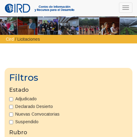
Toggl
navig
Cird
/
Licitaciones
Filtros
Estado
Adjudicado
Declarado Desierto
Nuevas Convocatorias
Suspendido
Rubro