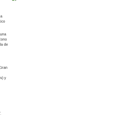
 a
tico
 una
 Cono
la de
 Gran
%) y
.