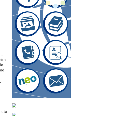
la
stra
la
rdó
y
a
parte