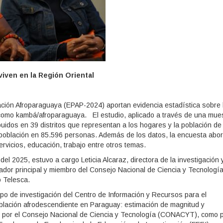
iven en la Región Oriental
ación Afroparaguaya (EPAP-2024) aportan evidencia estadística sobre 
 como kambá/afroparaguaya. El estudio, aplicado a través de una mue
buidos en 39 distritos que representan a los hogares y la población de 
a población en 85.596 personas. Además de los datos, la encuesta abo
rvicios, educación, trabajo entre otros temas.
el 2025, estuvo a cargo Leticia Alcaraz, directora de la investigación 
ador principal y miembro del Consejo Nacional de Ciencia y Tecnologí
 Telesca.
po de investigación del Centro de Información y Recursos para el
oblación afrodescendiente en Paraguay: estimación de magnitud y
ado por el Consejo Nacional de Ciencia y Tecnología (CONACYT), como 