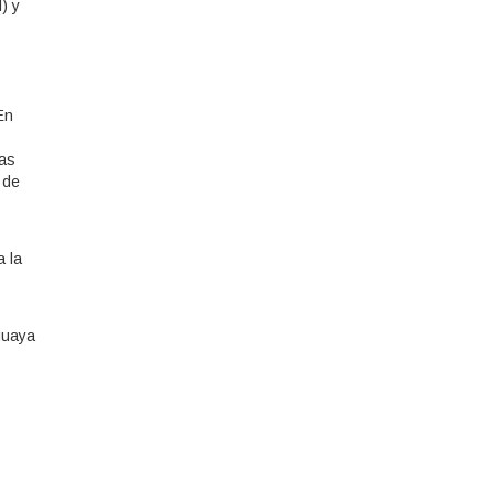
) y
En
das
 de
a la
guaya