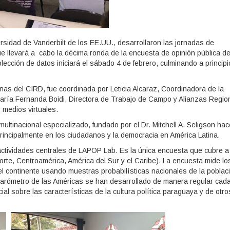
sidad de Vanderbilt de los EE.UU., desarrollaron las jornadas de
e llevará a cabo la décima ronda de la encuesta de opinión pública de
lección de datos iniciará el sábado 4 de febrero, culminando a princip
cinas del CIRD, fue coordinada por Leticia Alcaraz, Coordinadora de la
María Fernanda Boidi, Directora de Trabajo de Campo y Alianzas Regio
 medios virtuales.
ltinacional especializado, fundado por el Dr. Mitchell A. Seligson hac
rincipalmente en los ciudadanos y la democracia en América Latina.
actividades centrales de LAPOP Lab. Es la única encuesta que cubre a
rte, Centroamérica, América del Sur y el Caribe). La encuesta mide lo
l continente usando muestras probabilísticas nacionales de la poblac
Barómetro de las Américas se han desarrollado de manera regular cad
l sobre las características de la cultura política paraguaya y de otro