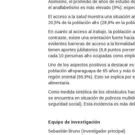
Asimismo, el promedio de años de estudio de
el analfabetismo es más elevado (9%); espec
El acceso a la
salud
muestra una situación am
20,5% de la población afro (28,8% en la pobla
En cuanto al acceso al
trabajo
, la población 
contraste, existe una orientación fuerte haci
evidentes barreras de acceso a la formalida
tienen aportes jubilatorios (6,8 puntos porce
cada 10 personas afro ocupadas como empl
Uno de los aspectos positivos a destacar es 
población afroparaguaya de 65 años y más tie
región oriental (66,9%). Esto se explica por
alimentaria.
Como medida sintética de los obstáculos haci
se encuentra en situación de
pobreza multid
seguridad social). Esta incidencia es más de
Equipo de investigación
Sebastián Bruno (Investigador principal)