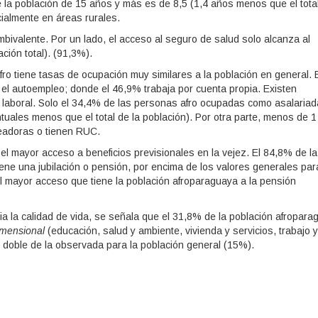
 la población de 15 años y más es de 8,5 (1,4 años menos que el total
ialmente en áreas rurales.
bivalente. Por un lado, el acceso al seguro de salud solo alcanza al
ción total). (91,3%).
afro tiene tasas de ocupación muy similares a la población en general. 
a el autoempleo; donde el 46,9% trabaja por cuenta propia. Existen
d laboral. Solo el 34,4% de las personas afro ocupadas como asalaria
ntuales menos que el total de la población). Por otra parte, menos de 1
eadoras o tienen RUC.
el mayor acceso a beneficios previsionales en la vejez. El 84,8% de la
ne una jubilación o pensión, por encima de los valores generales par
 el mayor acceso que tiene la población afroparaguaya a la pensión
a la calidad de vida, se señala que el 31,8% de la población afropara
imensional
(educación, salud y ambiente, vivienda y servicios, trabajo y
l doble de la observada para la población general (15%).