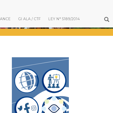
IANCE
GI ALA / CTF
LEY N° 5189/2014
n