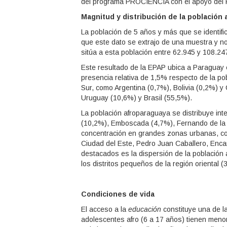
del programa PROCIENCIA con el apoyo del Fo
Magnitud y distribución de la población
La población de 5 años y más que se identi
que este dato se extrajo de una muestra y no
sitúa a esta población entre 62.945 y 108.2
Este resultado de la EPAP ubica a Paraguay 
presencia relativa de 1,5% respecto de la po
Sur, como Argentina (0,7%), Bolivia (0,2%) y 
Uruguay (10,6%) y Brasil (55,5%).
La población afroparaguaya se distribuye int
(10,2%), Emboscada (4,7%), Fernando de la 
concentración en grandes zonas urbanas, co
Ciudad del Este, Pedro Juan Caballero, Enc
destacados es la dispersión de la población 
los distritos pequeños de la región oriental (
Condiciones de vida
El acceso a la
educación
constituye una de la
adolescentes afro (6 a 17 años) tienen menor