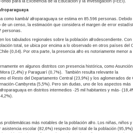
ndo para la Excelencia de la Educación y la Investigación (FEEI).
 afroparaguaya
fica como kambá/ afroparaguaya se estima en 85.596 personas. Debido
 de un censo, la estimación que considera el margen de error estadís
47 personas.
en los tabulados regionales sobre la población afrodescendiente. Con
blación total, se ubica por encima a lo observado en otros países del
Chile (0,04). Por otra parte, la presencia afro es notoriamente menor a 
ernamente en algunos distritos con presencia histórica, como Asunción
Mora (2,4%) y Paraguarí (0,7%). También resulta relevante la
mo el Resto del Departamento Central (23,9%) y los aglomerados de
arnación-Cambyreta (5,5%). Pero sin dudas, uno de los aspectos más
afroparaguaya en distritos intermedios -25 mil habitantes y más- (18,4
34,2%).
s problemáticas más notables de la población afro. Los niñas, niños y
 asistencia escolar (82,6%) respecto del total de la población (95,9%)