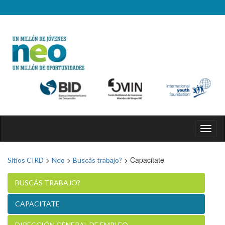
Toggl
naviga
>
>
>
Capacitate
Sitios CIRD
Neo
Buscás trabajo?
BUSCÁS TRABAJO?
CAPACITATE
DIRECCIÓN GENERAL DE EMPLEO