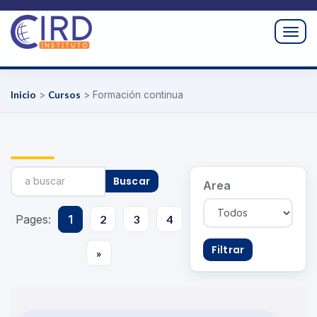
Togg
navig
Inicio
>
Cursos
>
Formación continua
Buscar
Area
Pages:
1
2
3
4
Filtrar
»