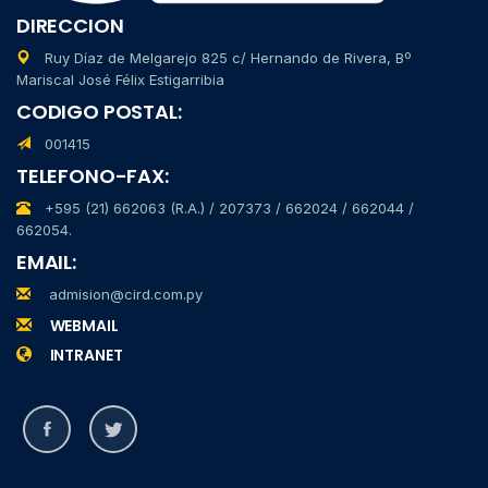
DIRECCION
Ruy Díaz de Melgarejo 825 c/ Hernando de Rivera, Bº
Mariscal José Félix Estigarribia
CODIGO POSTAL:
001415
TELEFONO-FAX:
+595 (21) 662063 (R.A.) / 207373 / 662024 / 662044 /
662054.
EMAIL:
admision@cird.com.py
WEBMAIL
INTRANET