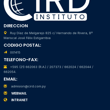
DIRECCION
Ruy Díaz de Melgarejo 825 c/ Hernando de Rivera, Bº
Mariscal José Félix Estigarribia
CODIGO POSTAL:
001415
TELEFONO-FAX:
+595 (21) 662063 (R.A.) / 207373 / 662024 / 662044 /
662054.
EMAIL:
admision@cird.com.py
WEBMAIL
INTRANET