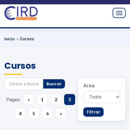
Togg
navig
Inicio
>
Cursos
Cursos
Buscar
Area
Pages:
«
1
2
3
Filtrar
4
5
6
»