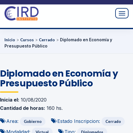
Togg
navig
Inicio
>
Cursos
>
Cerrado
>
Diplomado en Economía y
Presupuesto Público
Diplomado en Economía y
Presupuesto Público
Inicia el:
10/08/2020
Cantidad de horas:
160 hs.
Area:
Estado Inscripcion:
Gobierno
Cerrado
Modalidad:
Tipo:
Virtual
Diplomados