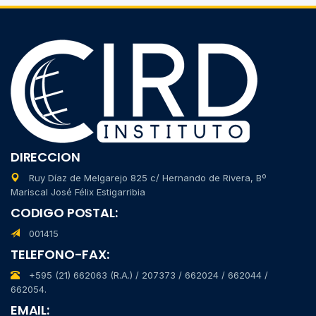
DIRECCION
Ruy Díaz de Melgarejo 825 c/ Hernando de Rivera, Bº
Mariscal José Félix Estigarribia
CODIGO POSTAL:
001415
TELEFONO-FAX:
+595 (21) 662063 (R.A.) / 207373 / 662024 / 662044 /
662054.
EMAIL: