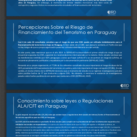
investigaciones
judiciales
que
involucren
a
organizaciones
sin
fines
de
lucro
(OSFL)
en
los
últimos
cinco
años
en
Paraguay
.
Sin
embargo,
al
momento
de
brindar
detalles
mencionan
más
bien
casos
de
corrupción
y
negocios
ilícitos
no
necesariamente
vinculados
al
financiamiento
del
terrorismo
.
Percepciones Sobre el Riesgo 
d
e 
Financiamiento del Terrorismo en Paraguay
Casi
4
de
cada
10
consultados
considera
que
el
riesgo
de
que
una
OSFL
pueda
ser
utilizada
indebidamente
para
el
financiamiento
del
terrorismo
es
bajo
en
Paraguay
.
Si
bien
existe
otro
17
,
8
%
que
piensa
lo
contrario,
el
75
,
6
%
cree
que
no
hay
riesgos
de
que
su
propia
organización
pueda
ser
utilizada
indebidamente
en
este
sentido
.
En
este
punto,
cabe
mencionar
que
en
el
año
2019
la
SEPRELAD
ha
desarrollado
el
primer
estudio
de
riesgo
al
que
se
encuentran
expuestas
las
OSFL,
siguiendo
las
recomendaciones
internacionales
en
la
materia
.
Dicho
estudio
concluye
que
las
transferencias
remitidas
por
OSFL
paraguayas
a
zonas
que
hayan
sufrido
AT
o
se
encuentren
en
riesgo
de
sufrirlos,
se
encuentran
plenamente
justificadas
y
respaldadas
por
la
documentación
pertinente
(SEPRELAD,
2019
)
.
Pensando
en
su
propia
organización,
el
77
,
8
%
de
los
referentes
consultados
da
poca
importancia
al
riesgo
de
abuso
de
las
OSFL
proveniente
del
financiamiento
del
terrorismo
;
en
cambio,
sería
más
importante
el
riesgo
corrupción
(
37
,
8
%
)
.
En
este
sentido,
el
mismo
informe
de
la
SEPRELAD
menciona
que
al
momento
del
estudio
no
se
registran
investigaciones
penales
sobre
posibles
hechos
de
FT
que
involucren
a
alguna
OSFL
.
No
obstante,
sí
menciona
la
existencia
de
investigaciones
penales
sobre
hechos
punibles
de
corrupción
que
involucran
a
OSFL
(SEPRELAD,
2019
)
Conocimiento sobre leyes o Regulaciones 
ALA/CFT en Paraguay
La gran mayoría 
de consultados (71,1%) sabe que existen leyes o regulaciones Anti
-
Lavado de Activos/Contra el financiamiento al 
Terrorismo específicas para las OSFL en Paraguay. 
Las OSFL estarían dedicando en promedio 50 días anuales para cumplir con la presentación de toda la información requerida a l
as 
entidades nacionales correspondientes. 
En cuanto a la clase de información que las OSFL entregarían a entidades públicas, se 
encuentra primero la información sobre ingresos y gastos (95,6%) y el registro o estado de reconocimiento legal  (93,3%). La 
may
oría 
también mencionó la entrega de datos sobre la entidad, autoridades, personal, etc. (93,3%) y la entrega de auditorías o fisca
liz
aciones 
(80%); mientras que la información sobre aspectos programáticos tendría un menor peso (64,4%). Cabe destacar que todas estas 
documentaciones se entregan a entidades nacionales, siendo los gobiernos subnacionales muy poco mencionados.