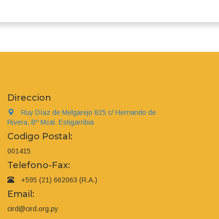
Direccion
Ruy Díaz de Melgarejo 825 c/ Hernando de
Rivera, Bº Mcal. Estigarribia
Codigo Postal:
001415
Telefono-Fax:
+595 (21) 662063 (R.A.)
Email:
cird@cird.org.py