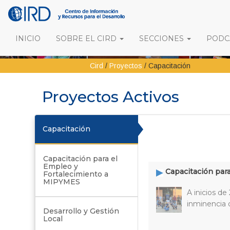
INICIO
SOBRE EL CIRD
SECCIONES
PODCA
Cird
/
Proyectos
/
Capacitación
Proyectos Activos
Capacitación
Capacitación para el
Empleo y
Capacitación par
Fortalecimiento a
MIPYMES
A inicios d
inminencia 
Desarrollo y Gestión
Local